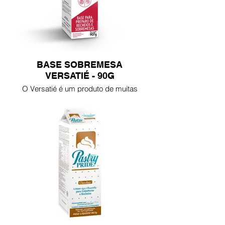
BASE SOBREMESA
VERSATIÉ - 90G
O Versatié é um produto de muitas
funções, à base de ovos, leite e
açúcar garante o preparo das mais
deliciosas receitas, sejam elas
doces ou salgadas, com redução
de tempo, padronização e
segurança alimentar. Um produto
acima de tudo versátil, que facilita
realização de receitas no seu dia a
dia.